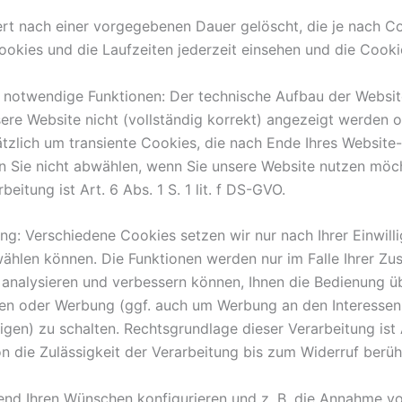
rt nach einer vorgegebenen Dauer gelöscht, die je nach Cook
ookies und die Laufzeiten jederzeit einsehen und die Cooki
 notwendige Funktionen: Der technische Aufbau der Website
ere Website nicht (vollständig korrekt) angezeigt werden 
tzlich um transiente Cookies, die nach Ende Ihres Website-
 Sie nicht abwählen, wenn Sie unsere Website nutzen möch
eitung ist Art. 6 Abs. 1 S. 1 lit. f DS-GVO.
gung: Verschiedene Cookies setzen wir nur nach Ihrer Einwill
hlen können. Die Funktionen werden nur im Falle Ihrer Zu
e analysieren und verbessern können, Ihnen die Bedienung 
en oder Werbung (ggf. auch um Werbung an den Interessen z
en) zu schalten. Rechtsgrundlage dieser Verarbeitung ist Ar
on die Zulässigkeit der Verarbeitung bis zum Widerruf berüh
hend Ihren Wünschen konfigurieren und z. B. die Annahme v